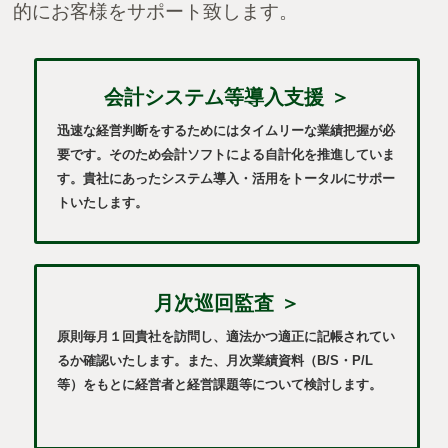
的にお客様をサポート致します。
ておくべき１０のこと」
2024.02.08
会計システム等導入支援 ＞
TKCショートムービーのご案内「わたし、税理士になり
迅速な経営判断をするためにはタイムリーな業績把握が必
ます」
要です。そのため会計ソフトによる自計化を推進していま
す。貴社にあったシステム導入・活用をトータルにサポー
トいたします。
2023.12.28
年末年始休業のお知らせ
2023.07.20
月次巡回監査 ＞
夏期休業のお知らせ
原則毎月１回貴社を訪問し、適法かつ適正に記帳されてい
るか確認いたします。また、月次業績資料（B/S・P/L
等）をもとに経営者と経営課題等について検討します。
2022.08.01
夏期休業のお知らせ