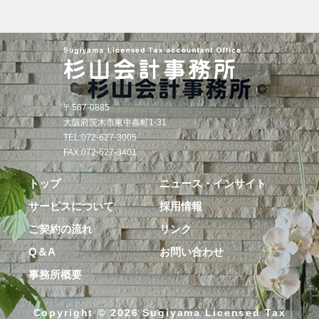
〒567-0885
大阪府茨木市東中条町1-31
TEL:
072-627-3005
FAX:072-627-3401
トップ
ニュース・インサイト
サービスについて
採用情報
ご契約の流れ
リンク
Q＆A
お問い合わせ
事務所概要
Copyright ©
2026 Sugiyama Licensed Tax